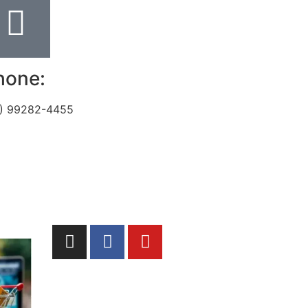
hone:
) 99282-4455