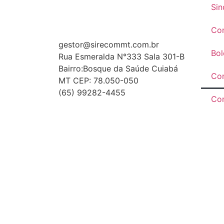
Sin
Co
gestor@sirecommt.com.br
Bol
Rua Esmeralda N°333 Sala 301-B
Bairro:Bosque da Saúde Cuiabá
Con
MT CEP: 78.050-050
(65) 99282-4455
Co