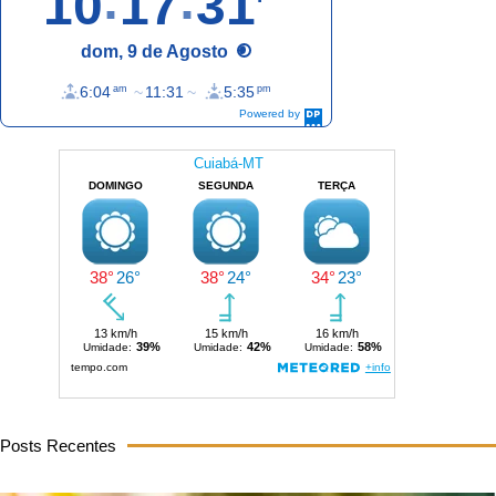
10
17
33
dom, 9 de Agosto
6:04
11:31
5:35
am
pm
Powered by
DaysPedia.com
Posts Recentes