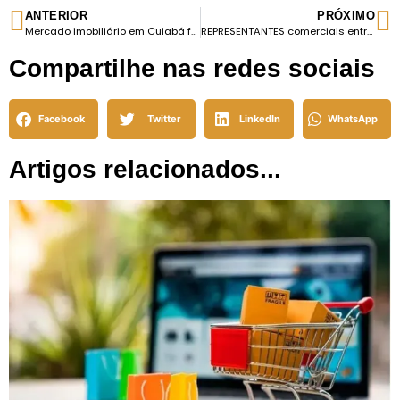
ANTERIOR
PRÓXIMO
Mercado imobiliário em Cuiabá fatura R$ 1,1 bi no primeiro trimestre de 2022
REPRESENTANTES comerciais entram com ação na Justiça e conseguem a suspensão da eleição do CORE-MT
Compartilhe nas redes sociais
Facebook
Twitter
LinkedIn
WhatsApp
Artigos relacionados...