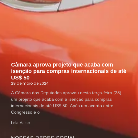
Câmara aprova projeto que acaba com
isenção para compras internacionais de até
US$ 50
29 de maio de 2024
A Câmara dos Deputados aprovou nesta terça-feira (28)
um projeto que acaba com a isenção para compras
internacionais de até US$ 50. Após um acordo entre
Congresso e o
Leia Mais »